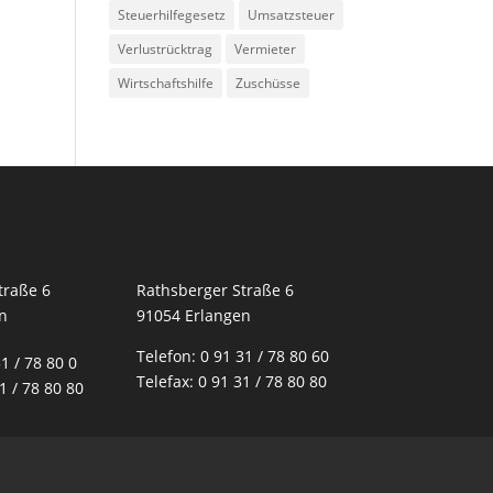
Steuerhilfegesetz
Umsatzsteuer
Verlustrücktrag
Vermieter
Wirtschaftshilfe
Zuschüsse
traße 6
Rathsberger Straße 6
n
91054 Erlangen
Telefon: 0 91 31 / 78 80 60
1 / 78 80 0
Telefax: 0 91 31 / 78 80 80
1 / 78 80 80