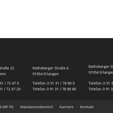
Rathsberger S
traße 22
Rathsberger Straße 6
91054 Erlange
eim
91054 Erlangen
91 / 72 47 0
Telefon: 0 91 31 / 78 80 0
Telefon: 0 91 3
91 / 72 47 20
Telefax: 0 91 31 / 78 80 80
Telefax: 0 91 3
B WP FO
Mandantenbereich
Karriere
Kontakt