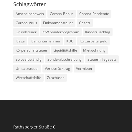
Schlagwörter
Anscheinsbeweis
Corona-Bonus
Corona-Pandemie
Corona-Virus
Einkommensteuer
Gesetz
Grundsteuer
KfW Sonderprogramm
Kinderzuschlag
Klage
Kleinunternehmer
KUG
Kurzarbeitergeld
Körperschaftsteuer
Liquiditätshilfe
Mietwohnung
Soloselbständig
Sonderabschreibung
Steuerhilfegesetz
Umsatzsteuer
Verlustrücktrag
Vermieter
Wirtschaftshilfe
Zuschüsse
Rathsberger Straße 6