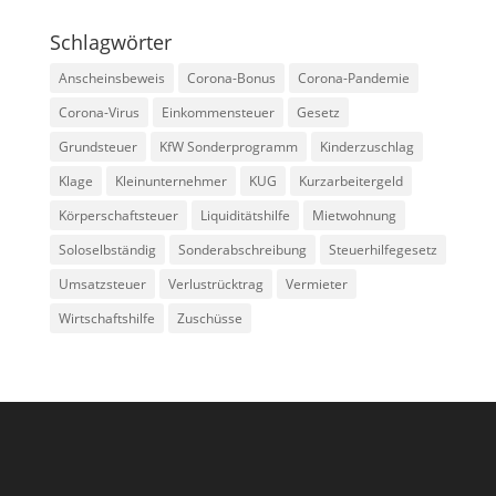
Schlagwörter
Anscheinsbeweis
Corona-Bonus
Corona-Pandemie
Corona-Virus
Einkommensteuer
Gesetz
Grundsteuer
KfW Sonderprogramm
Kinderzuschlag
Klage
Kleinunternehmer
KUG
Kurzarbeitergeld
Körperschaftsteuer
Liquiditätshilfe
Mietwohnung
Soloselbständig
Sonderabschreibung
Steuerhilfegesetz
Umsatzsteuer
Verlustrücktrag
Vermieter
Wirtschaftshilfe
Zuschüsse